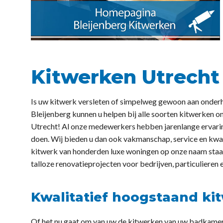
Kitwerken Utrecht
Is uw kitwerk versleten of simpelweg gewoon aan onder
Bleijenberg kunnen u helpen bij alle soorten kitwerken on
Utrecht! Al onze medewerkers hebben jarenlange ervaring
doen. Wij bieden u dan ook vakmanschap, service en kwalit
kitwerk van honderden luxe woningen op onze naam staan
talloze renovatieprojecten voor bedrijven, particulieren 
Kwalitatief hoogstaand ki
Of het nu gaat om van uw de kitwerken van uw badkamer, s