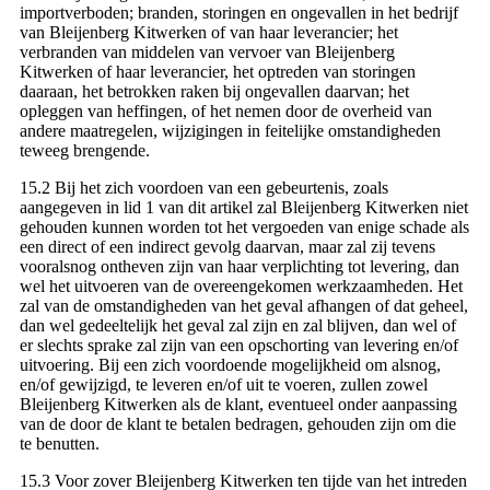
importverboden; branden, storingen en ongevallen in het bedrijf
van Bleijenberg Kitwerken of van haar leverancier; het
verbranden van middelen van vervoer van Bleijenberg
Kitwerken of haar leverancier, het optreden van storingen
daaraan, het betrokken raken bij ongevallen daarvan; het
opleggen van heffingen, of het nemen door de overheid van
andere maatregelen, wijzigingen in feitelijke omstandigheden
teweeg brengende.
15.2 Bij het zich voordoen van een gebeurtenis, zoals
aangegeven in lid 1 van dit artikel zal Bleijenberg Kitwerken niet
gehouden kunnen worden tot het vergoeden van enige schade als
een direct of een indirect gevolg daarvan, maar zal zij tevens
vooralsnog ontheven zijn van haar verplichting tot levering, dan
wel het uitvoeren van de overeengekomen werkzaamheden. Het
zal van de omstandigheden van het geval afhangen of dat geheel,
dan wel gedeeltelijk het geval zal zijn en zal blijven, dan wel of
er slechts sprake zal zijn van een opschorting van levering en/of
uitvoering. Bij een zich voordoende mogelijkheid om alsnog,
en/of gewijzigd, te leveren en/of uit te voeren, zullen zowel
Bleijenberg Kitwerken als de klant, eventueel onder aanpassing
van de door de klant te betalen bedragen, gehouden zijn om die
te benutten.
15.3 Voor zover Bleijenberg Kitwerken ten tijde van het intreden