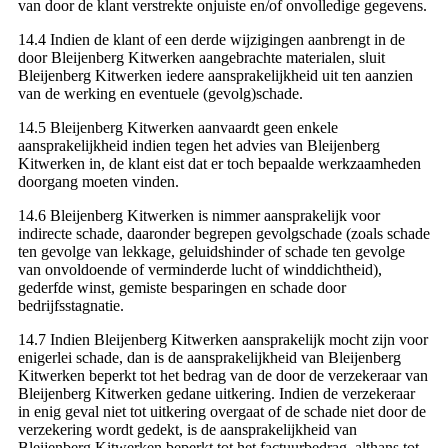
van door de klant verstrekte onjuiste en/of onvolledige gegevens.
14.4 Indien de klant of een derde wijzigingen aanbrengt in de
door Bleijenberg Kitwerken aangebrachte materialen, sluit
Bleijenberg Kitwerken iedere aansprakelijkheid uit ten aanzien
van de werking en eventuele (gevolg)schade.
14.5 Bleijenberg Kitwerken aanvaardt geen enkele
aansprakelijkheid indien tegen het advies van Bleijenberg
Kitwerken in, de klant eist dat er toch bepaalde werkzaamheden
doorgang moeten vinden.
14.6 Bleijenberg Kitwerken is nimmer aansprakelijk voor
indirecte schade, daaronder begrepen gevolgschade (zoals schade
ten gevolge van lekkage, geluidshinder of schade ten gevolge
van onvoldoende of verminderde lucht of winddichtheid),
gederfde winst, gemiste besparingen en schade door
bedrijfsstagnatie.
14.7 Indien Bleijenberg Kitwerken aansprakelijk mocht zijn voor
enigerlei schade, dan is de aansprakelijkheid van Bleijenberg
Kitwerken beperkt tot het bedrag van de door de verzekeraar van
Bleijenberg Kitwerken gedane uitkering. Indien de verzekeraar
in enig geval niet tot uitkering overgaat of de schade niet door de
verzekering wordt gedekt, is de aansprakelijkheid van
Bleijenberg Kitwerken beperkt tot het factuurbedrag, althans tot