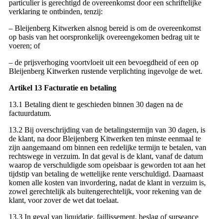
particulier is gerechtigd de overeenkomst door een schriftelijke
verklaring te ontbinden, tenzij:
– Bleijenberg Kitwerken alsnog bereid is om de overeenkomst
op basis van het oorspronkelijk overeengekomen bedrag uit te
voeren; of
– de prijsverhoging voortvloeit uit een bevoegdheid of een op
Bleijenberg Kitwerken rustende verplichting ingevolge de wet.
Artikel 13 Facturatie en betaling
13.1 Betaling dient te geschieden binnen 30 dagen na de
factuurdatum.
13.2 Bij overschrijding van de betalingstermijn van 30 dagen, is
de klant, na door Bleijenberg Kitwerken ten minste eenmaal te
zijn aangemaand om binnen een redelijke termijn te betalen, van
rechtswege in verzuim. In dat geval is de klant, vanaf de datum
waarop de verschuldigde som opeisbaar is geworden tot aan het
tijdstip van betaling de wettelijke rente verschuldigd. Daarnaast
komen alle kosten van invordering, nadat de klant in verzuim is,
zowel gerechtelijk als buitengerechtelijk, voor rekening van de
klant, voor zover de wet dat toelaat.
13.3 In geval van liquidatie, faillissement, beslag of surseance