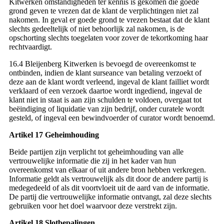
Kitwerken omstandigheden ter kennis is gekomen die goede
grond geven te vrezen dat de klant de verplichtingen niet zal
nakomen. In geval er goede grond te vrezen bestaat dat de klant
slechts gedeeltelijk of niet behoorlijk zal nakomen, is de
opschorting slechts toegelaten voor zover de tekortkoming haar
rechtvaardigt.
16.4 Bleijenberg Kitwerken is bevoegd de overeenkomst te
ontbinden, indien de klant surseance van betaling verzoekt of
deze aan de klant wordt verleend, ingeval de klant failliet wordt
verklaard of een verzoek daartoe wordt ingediend, ingeval de
klant niet in staat is aan zijn schulden te voldoen, overgaat tot
beëindiging of liquidatie van zijn bedrijf, onder curatele wordt
gesteld, of ingeval een bewindvoerder of curator wordt benoemd.
Artikel 17 Geheimhouding
Beide partijen zijn verplicht tot geheimhouding van alle
vertrouwelijke informatie die zij in het kader van hun
overeenkomst van elkaar of uit andere bron hebben verkregen.
Informatie geldt als vertrouwelijk als dit door de andere partij is
medegedeeld of als dit voortvloeit uit de aard van de informatie.
De partij die vertrouwelijke informatie ontvangt, zal deze slechts
gebruiken voor het doel waarvoor deze verstrekt zijn.
Artikel 18 Slotbepalingen