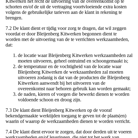
Kitwerken het recht de uitvoering van de overeenkomst op te
schorten en/of de uit de vertraging voortvloeiende extra kosten
volgens de gebruikelijke tarieven aan de klant in rekening te
brengen.
7.2 De klant dient er tijdig voor zorg te dragen, dat wil zeggen
voordat er door Bleijenberg Kitwerken begonnen dient te
worden met de uitvoering van de te verrichten werkzaamheden,
dat:
de locatie waar Bleijenberg Kitwerken werkzaamheden zal
moeten uitvoeren, geheel ontruimd en schoongemaakt is;
de temperatuur en de vochtigheid van de locatie waar
Bleijenberg Kitwerken de werkzaamheden zal moeten
uitvoeren zodanig is dat van de producten die Bleijenberg
Kitwerken aanwendt bij het uitvoeren van de
overeenkomst naar behoren gebruik kan worden gemaakt;
de naden, kieren of voegen die bewerkt dienen te worden
voldoende schoon en droog zijn.
7.3 De klant dient Bleijenberg Kitwerken op de vooraf
bekendgemaakte werktijden toegang te geven tot de plaats(en)
waarin of waarop de werkzaamheden dienen te worden verricht.
7.4 De klant dient ervoor te zorgen, dat door derden uit te voeren
werkzaamheden en/of leveringen, die niet tot het werk van