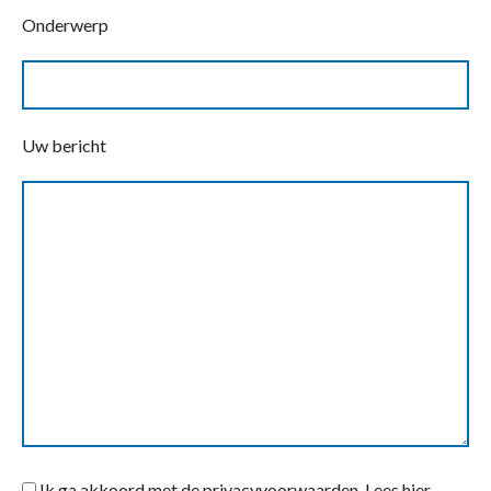
Onderwerp
Uw bericht
Ik ga akkoord met de privacyvoorwaarden.
Lees hier