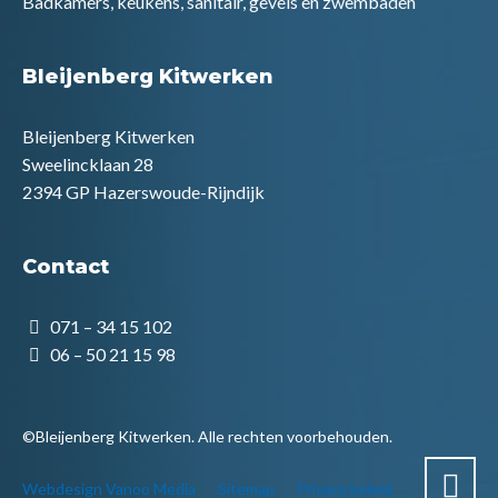
Badkamers, keukens, sanitair, gevels en zwembaden
Bleijenberg Kitwerken
Bleijenberg Kitwerken
Sweelincklaan 28
2394 GP Hazerswoude-Rijndijk
Contact
071 – 34 15 102
06 – 50 21 15 98
©Bleijenberg Kitwerken. Alle rechten voorbehouden.
Webdesign Vanoo Media
Sitemap
Privacy beleid