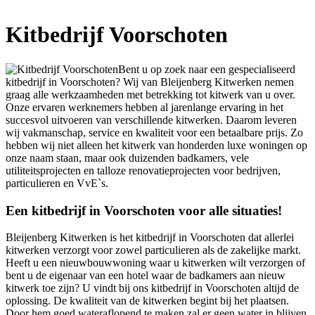
Kitbedrijf Voorschoten
Bent u op zoek naar een gespecialiseerd
kitbedrijf in Voorschoten? Wij van Bleijenberg Kitwerken nemen
graag alle werkzaamheden met betrekking tot kitwerk van u over.
Onze ervaren werknemers hebben al jarenlange ervaring in het
succesvol uitvoeren van verschillende kitwerken. Daarom leveren
wij vakmanschap, service en kwaliteit voor een betaalbare prijs. Zo
hebben wij niet alleen het kitwerk van honderden luxe woningen op
onze naam staan, maar ook duizenden badkamers, vele
utiliteitsprojecten en talloze renovatieprojecten voor bedrijven,
particulieren en VvE`s.
Een kitbedrijf in Voorschoten voor alle situaties!
Bleijenberg Kitwerken is het kitbedrijf in Voorschoten dat allerlei
kitwerken verzorgt voor zowel particulieren als de zakelijke markt.
Heeft u een nieuwbouwwoning waar u kitwerken wilt verzorgen of
bent u de eigenaar van een hotel waar de badkamers aan nieuw
kitwerk toe zijn? U vindt bij ons kitbedrijf in Voorschoten altijd de
oplossing. De kwaliteit van de kitwerken begint bij het plaatsen.
Door hem goed wateraflopend te maken zal er geen water in blijven