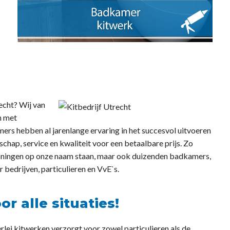
echt? Wij van
n met
ers hebben al jarenlange ervaring in het succesvol uitvoeren
hap, service en kwaliteit voor een betaalbare prijs. Zo
woningen op onze naam staan, maar ook duizenden badkamers,
r bedrijven, particulieren en VvE`s.
or alle situaties!
erlei kitwerken verzorgt voor zowel particulieren als de