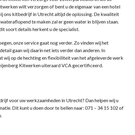
werken wilt verzorgen of bent u de eigenaar van een hotel
 ons kitbedrijf in Utrecht altijd de oplossing. De kwaliteit
wateraflopend te maken zal er geen water in blijven staan.
it soort details herkent u de specialist.
egen, onze service gaat nog verder. Zo vinden wij het
tail gaan wij daarin net iets verder dan anderen. In
wij op de hechting en flexibiliteit van het afgeleverde werk
Bleijenberg Kitwerken uiteraard VCA gecertificeerd.
edrijf voor uw werkzaamheden in Utrecht? Dan helpen wij u
tie. Dit kunt u doen door te bellen naar: 071 – 34 15 102 of
.