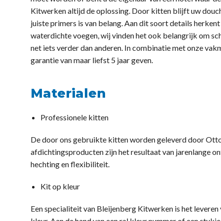
Kitwerken altijd de oplossing. Door kitten blijft uw dou
juiste primers is van belang. Aan dit soort details herken
waterdichte voegen, wij vinden het ook belangrijk om sch
net iets verder dan anderen. In combinatie met onze vak
garantie van maar liefst 5 jaar geven.
Materialen
Professionele kitten
De door ons gebruikte kitten worden geleverd door Ott
afdichtingsproducten zijn het resultaat van jarenlange o
hechting en flexibiliteit.
Kit op kleur
Een specialiteit van Bleijenberg Kitwerken is het leveren 
kleur. Aan de hand van een ral kleur nummer of een stuk