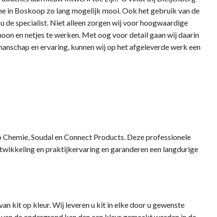
che in Boskoop zo lang mogelijk mooi. Ook het gebruik van de
t u de specialist. Niet alleen zorgen wij voor hoogwaardige
oon en netjes te werken. Met oog voor detail gaan wij daarin
manschap en ervaring, kunnen wij op het afgeleverde werk een
o Chemie, Soudal en Connect Products. Deze professionele
ntwikkeling en praktijkervaring en garanderen een langdurige
van kit op kleur. Wij leveren u kit in elke door u gewenste
je van de ondergrond kan dan een kleur gemaakt worden in de